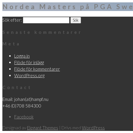
Nordea Masters på PGA Swe
Sök efter:
Senaste kommentarer
Meta
Logga in
Flöde för inlägg
Flöde för kommentarer
WordPress.org
Contact
Email: johan(at)hampf.nu
+46 (0)708 584300
Facebook
Designad av
Elegant Themes
| Drivs med
WordPress