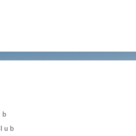
ub
Club